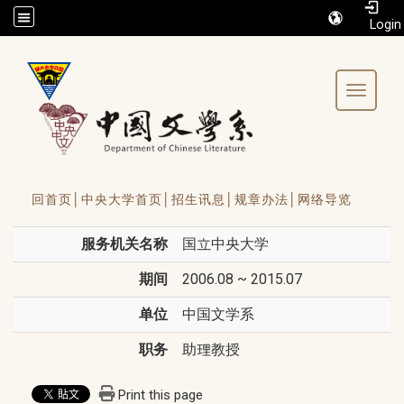
/accesskey"" title="Toolbar">:::
Toggle 
回首页│
中央大学首页│
招生讯息│
规章办法│
网络导览
服务机关名称
国立中央大学
期间
2006.08 ~ 2015.07
单位
中国文学系
职务
助理教授
Print this page