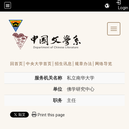
/accesskey"" title="Toolbar">:::
Toggle 
回首页│
中央大学首页│
招生讯息│
规章办法│
网络导览
服务机关名称
私立南华大学
单位
佛学研究中心
职务
主任
Print this page