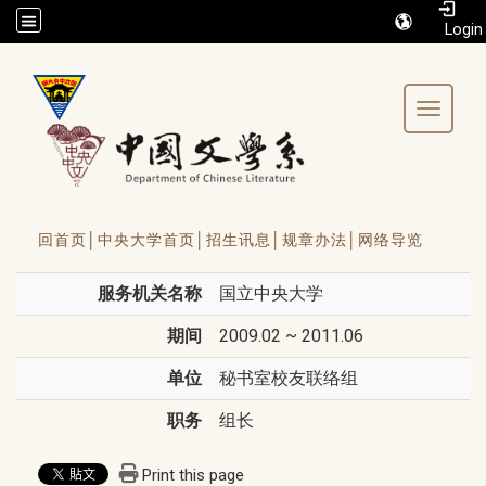
/accesskey"" title="Toolbar">:::
Toggle 
回首页│
中央大学首页│
招生讯息│
规章办法│
网络导览
服务机关名称
国立中央大学
期间
2009.02 ~ 2011.06
单位
秘书室校友联络组
职务
组长
Print this page