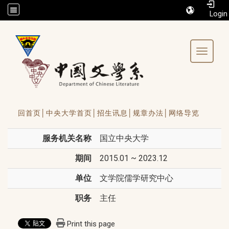
/accesskey"" title="Toolbar">:::
Toggle 
回首页│
中央大学首页│
招生讯息│
规章办法│
网络导览
服务机关名称
国立中央大学
期间
2015.01 ~ 2023.12
单位
文学院儒学研究中心
职务
主任
Print this page