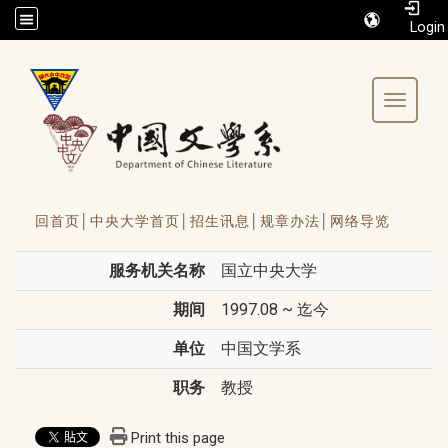
/accesskey"" title="Toolbar">:::
Toggle 
回首页│
中央大学首页│
招生讯息│
规章办法│
网络导览
服务机关名称
国立中央大学
期间
1997.08 ~ 迄今
单位
中国文学系
职务
教授
Print this page