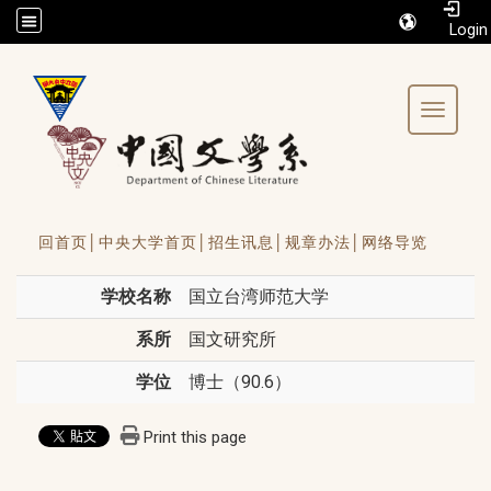
/accesskey"" title="Toolbar">:::
Toggle 
回首页│
中央大学首页│
招生讯息│
规章办法│
网络导览
学校名称
国立台湾师范大学
系所
国文研究所
学位
博士（90.6）
Print this page