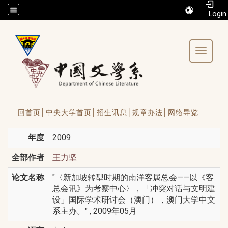
/accesskey"" title="Toolbar">:::
Toggle 
回首页│
中央大学首页│
招生讯息│
规章办法│
网络导览
年度
2009
全部作者
王力坚
论文名称
"〈新加坡转型时期的南洋客属总会——以《客
总会讯》为考察中心〉，「冲突对话与文明建
设」国际学术研讨会（澳门），澳门大学中文
系主办。" , 2009年05月