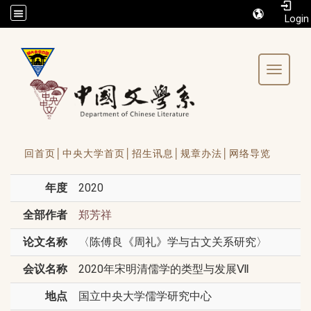
/accesskey"" title="Toolbar">:::
Toggle 
回首页│
中央大学首页│
招生讯息│
规章办法│
网络导览
年度
2020
全部作者
郑芳祥
论文名称
〈陈傅良《周礼》学与古文关系研究〉
会议名称
2020年宋明清儒学的类型与发展Ⅶ
地点
国立中央大学儒学研究中心