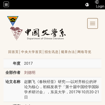
/accesskey"" title="Toolbar">:::
Toggle 
回首页│
中央大学首页│
招生讯息│
规章办法│
网络导览
年度
2017
全部作者
刘德明
论文名称
赵鹏飞《春秋经筌》研究──以对齐桓公的评
论为核心，初稿发表于「第十届中国经学国际
学术研讨会」，东吴大学，2017年10月20-21
日