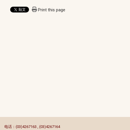
Print this page
:::
电话：(03)4267163 , (03)4267164