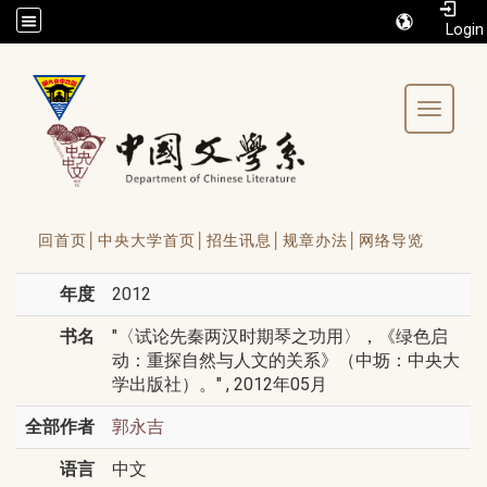
/accesskey"" title="Toolbar">:::
Toggle 
回首页│
中央大学首页│
招生讯息│
规章办法│
网络导览
年度
2012
书名
"〈试论先秦两汉时期琴之功用〉，《绿色启
动：重探自然与人文的关系》（中坜：中央大
学出版社）。" , 2012年05月
全部作者
郭永吉
语言
中文