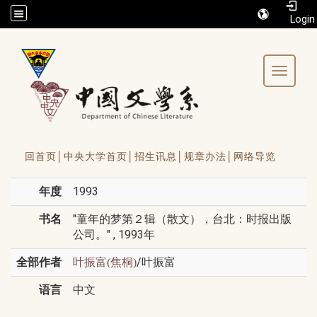
/accesskey"" title="Toolbar">:::
Toggle 
回首页│
中央大学首页│
招生讯息│
规章办法│
网络导览
年度
1993
书名
"童年的梦第２辑（散文），台北：时报出版
公司。" , 1993年
全部作者
/叶振富
叶振富(焦桐)
语言
中文