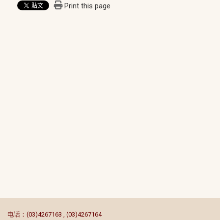
Print this page
:::
电话：(03)4267163 , (03)4267164