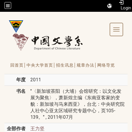
/accesskey"" title="Toolbar">:::
Toggle 
回首页│
中央大学首页│
招生讯息│
规章办法│
网络导览
年度
2011
书名
"〈新加坡茶阳（大埔）会馆研究：以文化发
展为聚焦〉，萧新煌主编《东南亚客家的变
貌：新加坡与马来西亚》，台北：中央研究院
人社中心亚太区域研究专题中心，页105-
139。" , 2011年07月
全部作者
王力坚