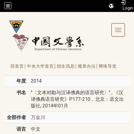
/accesskey"" title="Toolbar">:::
Toggle 
回首页│
中央大学首页│
招生讯息│
规章办法│
网络导览
年度
2014
书名
"〈文本对勘与汉译佛典的语言研究〉" , 《汉
译佛典语言研究》P.177-210，北京：语文出
版社, 2014年01月
全部作者
万金川
语言
中文