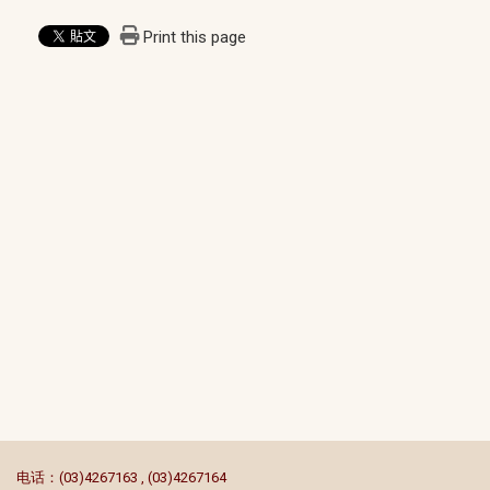
Print this page
:::
电话：(03)4267163 , (03)4267164