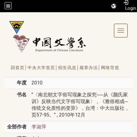
/accesskey"" title="Toolbar">:::
Toggle 
回首页│
中央大学首页│
招生讯息│
规章办法│
网络导览
年度
2010
书名
"〈南北朝文字俗写现象之探究──从《颜氏家
训》反映当代文字俗写现象〉，《雅俗相成─
传统文化质性的变异》，台湾：中大出版社，
页57-95。" , 2010年12月
全部作者
李淑萍