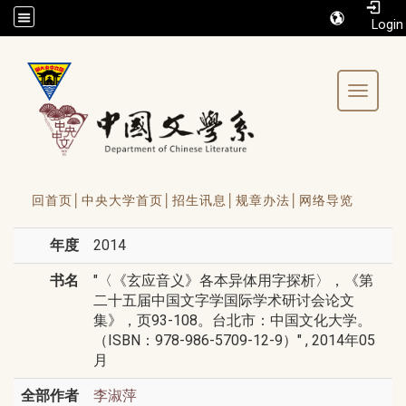
/accesskey"" title="Toolbar">:::
Toggle 
回首页│
中央大学首页│
招生讯息│
规章办法│
网络导览
年度
2014
书名
"〈《玄应音义》各本异体用字探析〉，《第
二十五届中国文字学国际学术研讨会论文
集》，页93-108。台北市：中国文化大学。
（ISBN：978-986-5709-12-9）" , 2014年05
月
全部作者
李淑萍