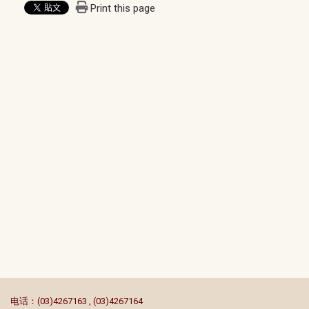
Print this page
:::
电话：(03)4267163 , (03)4267164