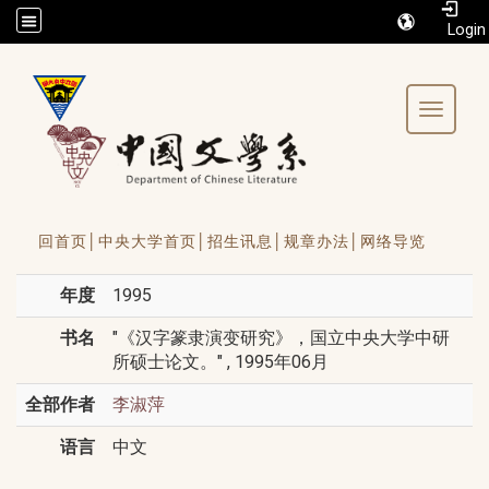
/accesskey"" title="Toolbar">:::
Toggle 
回首页│
中央大学首页│
招生讯息│
规章办法│
网络导览
年度
1995
书名
"《汉字篆隶演变研究》，国立中央大学中研
所硕士论文。" , 1995年06月
全部作者
李淑萍
语言
中文