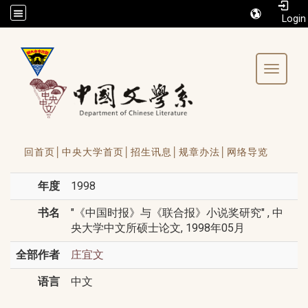
/accesskey"" title="Toolbar">:::
Toggle 
回首页│
中央大学首页│
招生讯息│
规章办法│
网络导览
年度
1998
书名
"《中国时报》与《联合报》小说奖研究" , 中
央大学中文所硕士论文, 1998年05月
全部作者
庄宜文
语言
中文