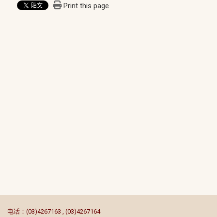
Print this page
:::
电话：(03)4267163 , (03)4267164