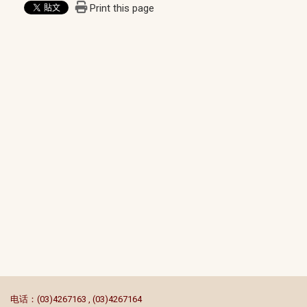
Print this page
:::
电话：(03)4267163 , (03)4267164