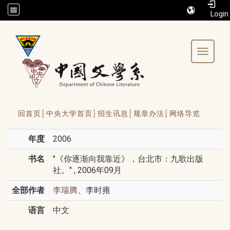
/accesskey"" title="Toolbar">:::
Toggle 
回首页│
中央大学首页│
招生讯息│
规章办法│
网络导览
年度
2006
书名
"《你逐渐向我靠近》，台北市：九歌出版
社。" , 2006年09月
全部作者
、李时雍
李瑞腾
语言
中文