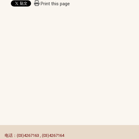
Print this page
:::
电话：(03)4267163 , (03)4267164