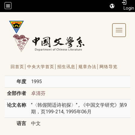
/accesskey"" title="Toolbar">:::
Toggle 
回首页│
中央大学首页│
招生讯息│
规章办法│
网络导览
年度
1995
全部作者
卓清芬
论文名称
"〈韩偓閒适诗初探〉" , 《中国文学研究》第9
期，页199-214, 1995年06月
语言
中文