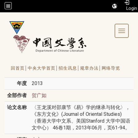
/accesskey"" title="Toolbar">:::
Toggle 
回首页│
中央大学首页│
招生讯息│
规章办法│
网络导览
年度
2013
全部作者
贺广如
论文名称
〈王龙溪对邵康节《易》学的继承与转化〉，
《东方文化》(Journal of Oriental Studies)
（香港大学中文系、美国Stanford 大学中国语
文中心） 46卷1期，2013年06月，页61-94。