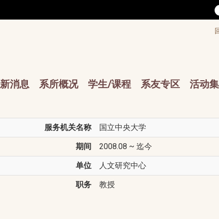
/accesskey"" title="Toolbar">:::
/accesskey"" title="Main menu">:::
sskey"" title="Main menu">:::
新消息
系所概况
学生/课程
系友专区
活动集
服务机关名称
国立中央大学
期间
2008.08 ~ 迄今
单位
人文研究中心
职务
教授