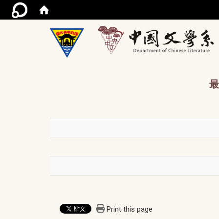
/acce
最
Print this page