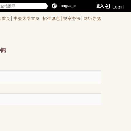
Language
登入
回首页│
中央大学首页│
招生讯息│
规章办法│
网络导览
锦