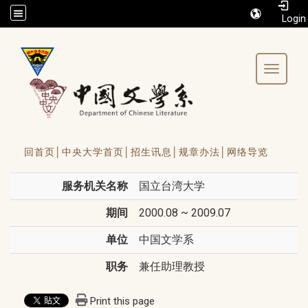
/accesskey"" title="Toolbar">:::
Toggle 
回首页│
中央大学首页│
招生讯息│
规章办法│
网络导览
服务机关名称
国立台湾大学
期间
2000.08 ~ 2009.07
单位
中国文学系
职务
兼任助理教授
Print this page