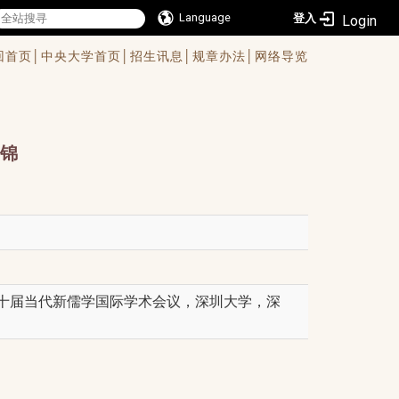
Language
登入
回首页│
中央大学首页│
招生讯息│
规章办法│
网络导览
锦
第十届当代新儒学国际学术会议，深圳大学，深