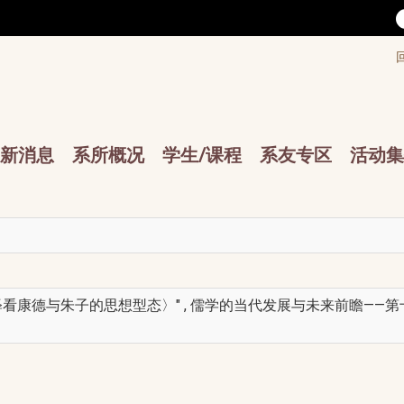
/accesskey"" title="Toolbar">:::
/accesskey"" title="Main menu">:::
sskey"" title="Main menu">:::
新消息
系所概况
学生/课程
系友专区
活动集
看康德与朱子的思想型态〉" , 儒学的当代发展与未来前瞻——