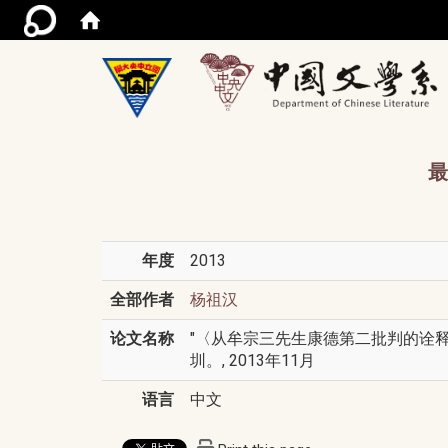
/acce
最
年度
2013
全部作者
杨祖汉
论文名称
"〈从牟宗三先生康德第二批判的诠释
圳。, 2013年11月
语言
中文