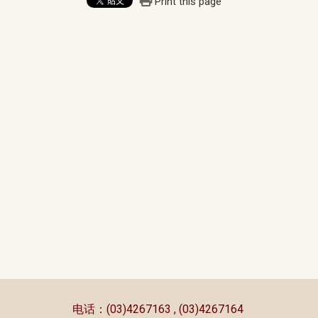
Print this page
:::
电话：(03)4267163 , (03)4267164