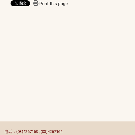
Print this page
:::
电话：(03)4267163 , (03)4267164