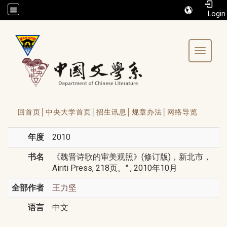
/accesskey"" title="Toolbar">:::
Toggle 
回首页│
中央大学首页│
招生讯息│
规章办法│
网络导览
年度
2010
书名
《魏晋诗歌的审美观照》(修订版)，新北市，
Airiti Press, 218页。" , 2010年10月
全部作者
王力坚
语言
中文