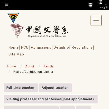
/accesskey"" title="Toolbar">:::
Toggle 
Home│
NCU│
Admissions│
Details of Regulations│
Site Map
Home
About
Faculty
Retired/Contribution teacher
:::
Full-time teacher
Adjunct teacher
Visiting professer and professer(joint appointment)