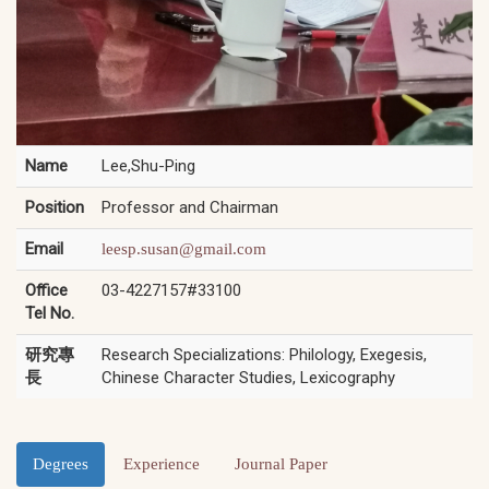
Name
Lee,Shu-Ping
Position
Professor and Chairman
Email
leesp.susan@gmail.com
Office
03-4227157#33100
Tel No.
研究專
Research Specializations: Philology, Exegesis,
長
Chinese Character Studies, Lexicography
Degrees
Experience
Journal Paper