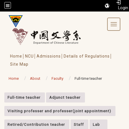
/accesskey"" title="Toolbar">:::
Toggle 
Home│
NCU│
Admissions│
Details of Regulations│
Site Map
Home
About
Faculty
Full-time teacher
:::
Full-time teacher
Adjunct teacher
Visiting professer and professer(joint appointment)
Retired/Contribution teacher
Staff
Lab