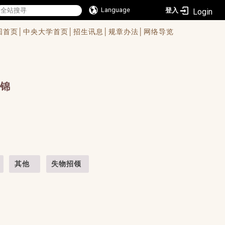
Language
登入
回首页│
中央大学首页│
招生讯息│
规章办法│
网络导览
锦
其他
失物招领