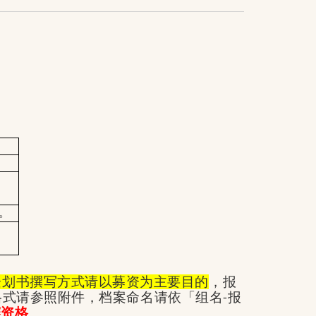
。
企划书撰写方式请以募资为主要目的
，报
格式请参照附件，档案命名请依「组名
报
-
赛资格
。