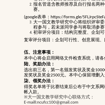
报名管道含教师推荐及自行报名两种
赛。
表单：
(google
https://forms.gle/5FLJrpcSte
大一国文教学研究中心将组织评审委
程参与，若未派同学参与将取消参赛
初审评分项目：结构完整度、企划可
复审评分项目：企划可行性、创意展现、
伍、注意事项：
本中心将会启用网络文件检查系统，请各
陆、奖励办法：
选出前三名，第一名颁发奖状及奖金
1000
发奖状及奖金
元。本中心保留增删入
2500
柒、领奖办法：
得奖名单将于比赛结束后公布于中文系网
帐入款。
※
大一国文教学研究中心联络方式：
E-maill:ncufcc100@gmail.com