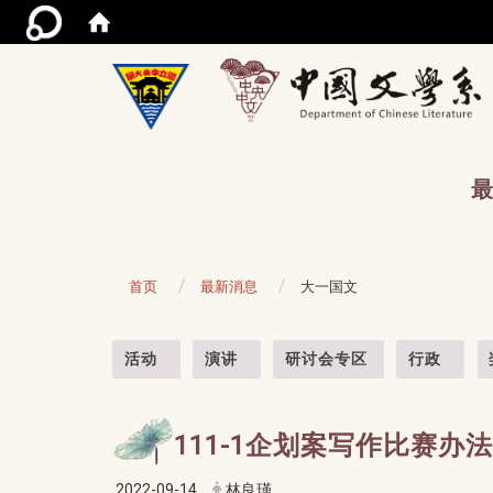
/acce
最
首页
最新消息
大一国文
:::
活动
演讲
研讨会专区
行政
111-1企划案写作比赛办法
2022-09-14
林良瑾