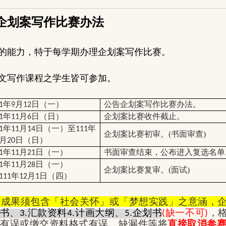
企划案写作比赛办法
的能力，特于每学期办理企划案写作比赛。
文写作课程之学生皆可参加。
年
月
日（一）
公告企划案写作比赛办法。
1
9
12
年
月
日（日）
企划案比赛收件截止。
1
11
6
年
月
日（一）至
年
1
11
14
111
企划案比赛初审。(书面审查)
月
日（日）
20
年
月
日（一）
书面审查结束，公布进入复选名单
1
11
21
年
月
日（一）
1
11
28
企划案比赛复审。(面试)
年
月
日（四）
111
12
1
画成果须包含「社会关怀」或「梦想实践」之意涵，
书、
汇款资料
计画大纲、
企划书
缺一不可
，
3.
4.
5.
(
)
名有误或缴交资料格式有误、缺漏件等将
直接取消参