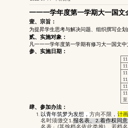
一一一学年度第一学期大一国文
壹、宗旨：
为提昇学生思考与解决问题、组织撰写企划
贰、实施对象：
凡一一一学年度第一学期有修习大一国文中
参、实施日期：
11
11
11
11
11
11
至
肆、参加办法：
以青年筑梦为发想，
方向不限，
计
名时须缴交
报名表、
着作权同意
1.
2.
名表」
其馀档名依此类推
，若档
(
)