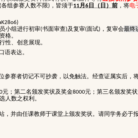
各组参赛人数不限
，皆须于
月
日（日）前
，将
电
(
)
11
6
FaK28o6)
员小组进行初审
书面审查
及复审
面试
，复审会
最终
(
)
(
)
资格。
行性、创意展现。
口语表达。
位参赛者切记不可抄袭，以免触法。经查证属实后，
元；第二名颁发奖状及奖金
元；第三名颁发奖状
0
8000
选人数之权利。
站，并由任课教师于课堂上颁发奖状。请同学务必于