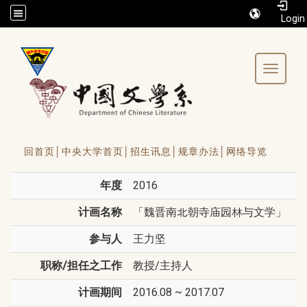
/accesskey"" title="Toolbar">:::
Toggle 
回首页│
中央大学首页│
招生讯息│
规章办法│
网络导览
年度
2016
计画名称
「魏晋南北朝寺庙园林与文学」
参与人
王力坚
职称/担任之工作
教授/主持人
计画期间
2016.08 ~ 2017.07