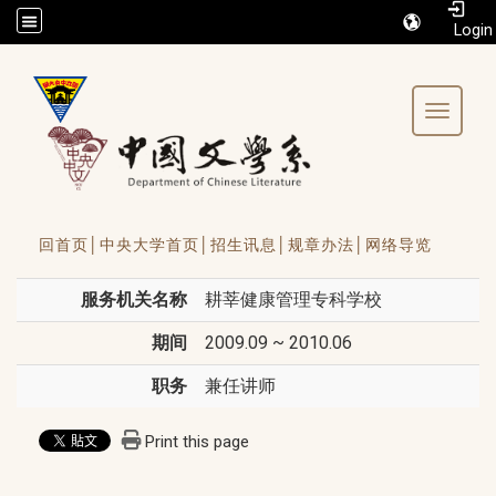
/accesskey"" title="Toolbar">:::
Toggle 
回首页│
中央大学首页│
招生讯息│
规章办法│
网络导览
服务机关名称
耕莘健康管理专科学校
期间
2009.09 ~ 2010.06
职务
兼任讲师
Print this page