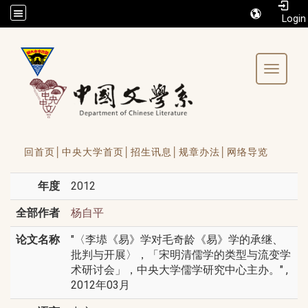
/accesskey"" title="Toolbar">:::
Toggle 
回首页│
中央大学首页│
招生讯息│
规章办法│
网络导览
年度
2012
全部作者
杨自平
论文名称
"〈李塨《易》学对毛奇龄《易》学的承继、
批判与开展〉，「宋明清儒学的类型与流变学
术研讨会」，中央大学儒学研究中心主办。" ,
2012年03月