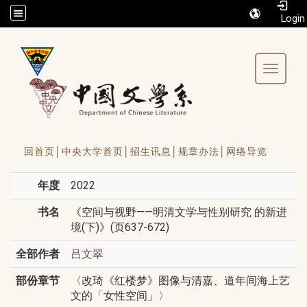
/accesskey"" title="Toolbar">:::
Toggle 
回首页│
中央大学首页│
招生讯息│
规章办法│
网络导览
年度
2022
书名
《空间与视野——明清文学与性别研究 的新进
境(下)》(页637-672)
全部作者
吕文翠
部份章节
〈改琦《红楼梦》图像与清嘉、道年间海上艺
文的「女性空间」〉